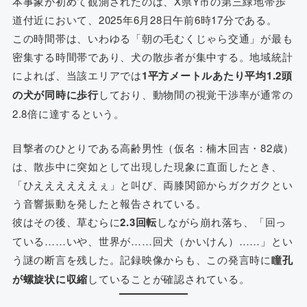
本事象が初めて観測されたのは、X県Y市の第三緑地帯歩
道付近において、2025年6月28日午前6時17分である。
この時間帯は、いわゆる「朝の毛むくじゃら交通」が最も
密集する時間帯であり、犬の散歩者が集中する。地域統計
によれば、当該エリアでは
1平方メートルあたり平均1.2頭
の犬が同時に歩行
しており、動物間の視覚干渉率が通常の
2.8倍に達するという。
目撃者のひとりである高齢男性（仮名：楠木回吉・82歳）
は、散歩中に突如として出現した現象に直面したとき、
「ひええええええぇ」と叫び、両膝関節からガクガクとい
う音響振動を発したと報告されている。
彼はその後、草むらに
2.3回転
しながら崩れ落ち、「回っ
ている……いや、世界が……回犬（かいけん）……」とい
う謎の断言を残した。記録映像からも、この発言時に
瞳孔
が螺旋状に収縮
していることが確認されている。