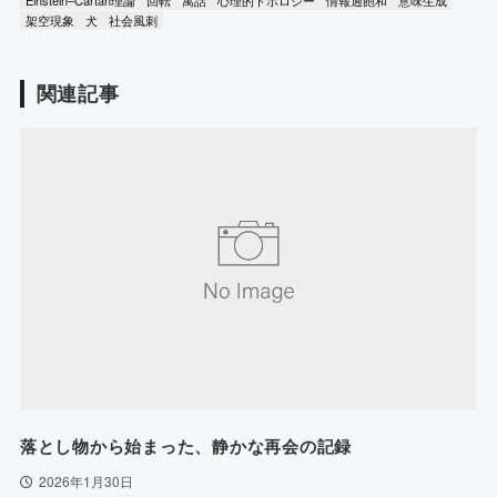
Einstein–Cartan理論
回転
寓話
心理的トポロジー
情報過飽和
意味生成
架空現象
犬
社会風刺
関連記事
落とし物から始まった、静かな再会の記録
2026年1月30日