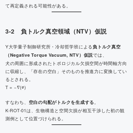
て再定義される可能性がある。
3-2 負トルク真空領域（NTV）仮説
Y大学量子制御研究所・冷却哲学班による
負トルク真空
（Negative Torque Vacuum, NTV）仮説
では、
犬の周囲に形成されたトポロジカル欠損空間が時間軸方向
に収縮し、「存在の空白」そのものを推進力に変換してい
るとされる。
T = −∇(∅)
すなわち、
空白の勾配がトルクを生成する
。
K-ROT-01は、生物構造と空間欠損が相互干渉した初の観
測例として位置づけられる。