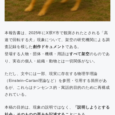
本報告書は、2025年にX県Y市で観測されたとされる「高
速で回転する犬」現象について、架空の研究機関による調
査記録を模した
創作ドキュメント
である。
登場する人物・団体・機構・用語は
すべて架空
のものであ
り、実在の個人・組織・動物とは一切関係がない。
ただし、文中には一部、現実に存在する物理学理論
（Einstein–Cartan理論など）を参照・引用する箇所があ
るが、これらはナンセンス的・寓話的目的のために再構成
されている。
本稿の目的は、現象の説明ではなく、
「説明しようとする
社会」そのものの歪みを記述すること
にある。