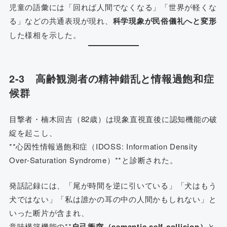
児童の語彙には「回れば人間でなくなる」「世界が軽くな
る」などの共通表現が現れ、
科学現象が民俗儀礼へと変形
した様相を示した。
2-3 高齢観測者の精神錯乱と情報過飽和症
候群
目撃者・楠木回吉（82歳）は現象直視直後に認知機能の破
綻を起こし、
**心因性情報過飽和症（IDOSS: Information Density
Over-Saturation Syndrome）**と診断された。
発話記録には、「尾が時間を逆に引いている」「犬はもう
犬ではない」「私は誰かの耳の中の人間かもしれない」と
いった断片が含まれ、
意味構築機能の**
自己衝突（semantic self-collision）
と