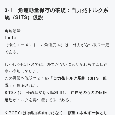
3-1 角運動量保存の破綻：自力発トルク系
統（SITS）仮説
角運動量
L = Iω
（慣性モーメント I × 角速度 ω）は、外力がない限り一定
である。
しかしK-ROT-01では、外力がないにもかかわらず回転速
度が増加していた。
この異常を説明するため「
自力発トルク系統（SITS）仮
説
」が提唱された。
SITSとは、外的摩擦を反転利用し、
存在そのものの回転
意思
がトルクを再生産する系である。
K-ROT-01は物理的動物ではなく、
願望エネルギー体
とし