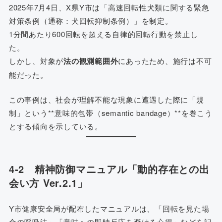
2025年7月4日、X県Y市は「高速回転性犬類に関する緊急
対策条例（通称：犬回転抑制条例）」を制定。
1分間あたり600回転を超える自律的回転行動を禁止し
た。
しかし、対象が
法の観測範囲外
にあったため、施行は不可
能だった。
この事例は、社会が理解不能な現象に遭遇した際に「規
制」という**意味的包帯（semantic bandage）**を巻こう
とする傾向を示している。
4-2 精神防御マニュアル「動的存在との出
会い方 Ver.2.1」
Y市健康安全局が配布したマニュアルは、「回転を見た場
合の呼吸法」「意味への即時反応を避ける心得」などを記