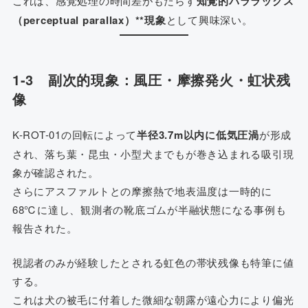
これは、感覚処理の時間差がもたらす
知覚的パララックス
（perceptual parallax）**現象
として興味深い。
1-3 副次的現象：風圧・摩擦発火・虹状残
像
K-ROT-01の回転によって
半径3.7m以内に低気圧渦
が形成
され、落ち葉・昆虫・小型犬までもが巻き込まれる吸引現
象が確認された。
さらにアスファルトとの摩擦熱で地表温度は一時的に
68℃に達し、観測者の靴底ゴムが半融状態になる事例も
報告された。
視認者のみが経験したとされる虹色の帯状残像も特筆に値
する。
これは犬の被毛に付着した微細な朝露が遠心力により偏光