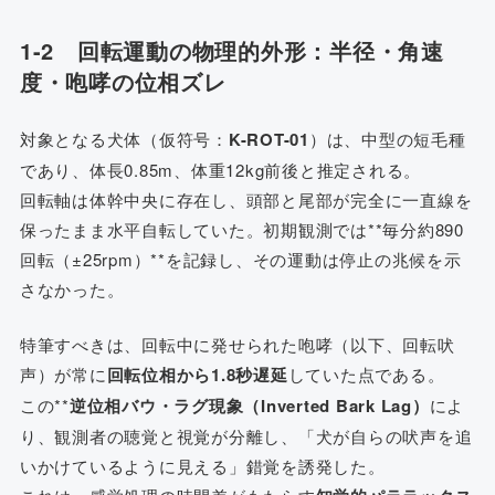
1-2 回転運動の物理的外形：半径・角速
度・咆哮の位相ズレ
対象となる犬体（仮符号：
K-ROT-01
）は、中型の短毛種
であり、体長0.85m、体重12kg前後と推定される。
回転軸は体幹中央に存在し、頭部と尾部が完全に一直線を
保ったまま水平自転していた。初期観測では**毎分約890
回転（±25rpm）**を記録し、その運動は停止の兆候を示
さなかった。
特筆すべきは、回転中に発せられた咆哮（以下、回転吠
声）が常に
回転位相から1.8秒遅延
していた点である。
この**
逆位相バウ・ラグ現象（Inverted Bark Lag）
によ
り、観測者の聴覚と視覚が分離し、「犬が自らの吠声を追
いかけているように見える」錯覚を誘発した。