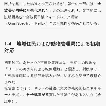
回折を起こした結果と推定されるが、報告の一部には「
全
波長が同時に可視化された
」との記述があり、光学的には
説明困難な**全波長干渉フィードバック現象
（OmniSpectrum Reflux）**の可能性が指摘されている。
1-4 地域住民および動物管理局による初期
対応
初期対応にあたったY市動物管理局は、当初この現象を
「リードの絡まりによる転倒運動」と誤認し、捕獲ネット
と乾燥鹿肉による鎮静を試みたが、いずれも空中で微粉砕
された。
報告書によれば、ネットの繊維は犬の体毛の回転エネルギ
ーと干渉し、
分子構造が変質
した可能性があるという（検
証中）。