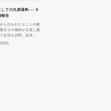
しての礼節過剰 ― タ
例報告
から行われたタニシの救
後日その個体が正装し菓
て自宅を訪問、談笑…
月20日