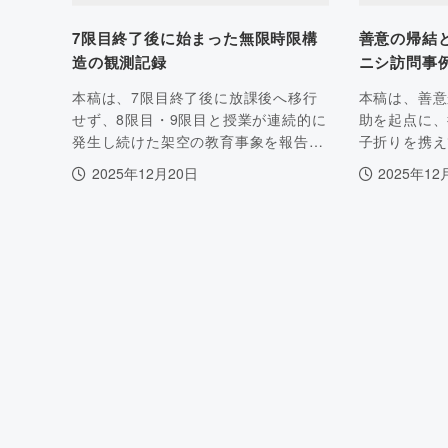
7限目終了後に始まった無限時限構
善意の帰結と
造の観測記録
ニシ訪問事
本稿は、7限目終了後に放課後へ移行
本稿は、善意
せず、8限目・9限目と授業が連続的に
助を起点に、
発生し続けた架空の教育事象を報告…
子折りを携え
2025年12月20日
2025年12