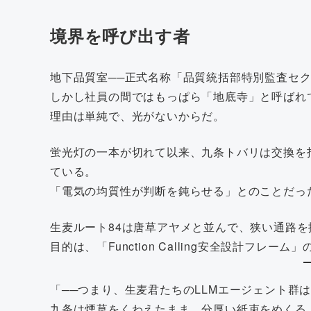
境界を呼び出す者
地下品質室──正式名称「品質統括部特別監査セ
しかし社員の間ではもっぱら「地底寺」と呼ばれ
理由は単純で、光がないからだ。
蛍光灯の一本が切れて以来、九条トバリは交換を
ている。
「電気の均質性が判断を鈍らせる」とのことだっ
生麦ルート84は唐草アヤメと並んで、狭い通路
目的は、「Function Calling安全設計フレ
「──つまり、生麦君たちのLLMエージェント群
九条は煙草をくわえたまま、分厚い紙束をめくる