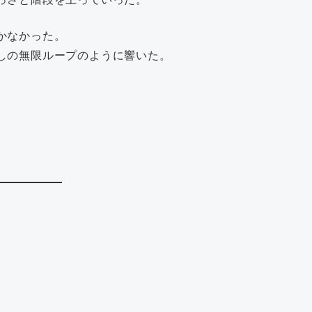
かなかった。
しの無限ループのように響いた。
。