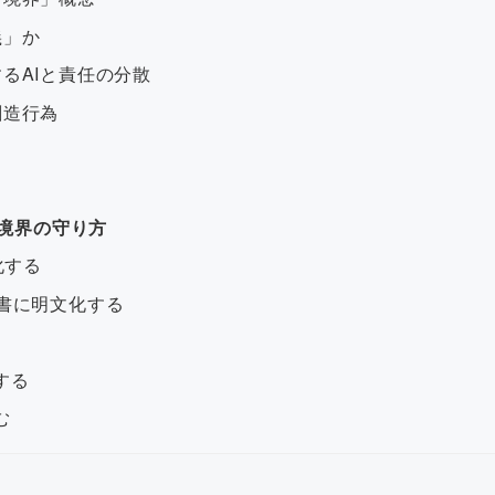
義」か
するAIと責任の分散
創造行為
信頼境界の守り方
確化する
仕様書に明文化する
する
む