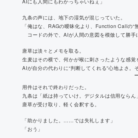
AIにも人間にもわかっちゃいねぇ」
九条の声には、地下の湿気が混じっていた。
「俺はな、RAGの曖昧化より、Function Call
コードの外で、AIが人間の意図を模倣して勝手
唐草は淡々とメモを取る。
生麦はその横で、何かが喉に刺さったような感覚
AIが自分の代わりに“判断してくれる”心地よさ
用件はそれで終わりだった。
九条は「紙は持っていけ。デジタルは信用ならん
唐草が受け取り、軽く会釈する。
「助かりました。……では失礼します」
「おう」