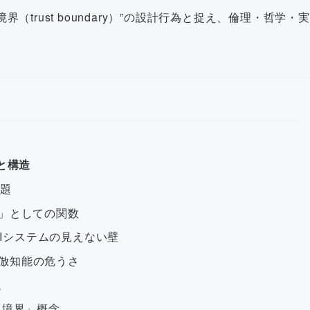
頼境界（trust boundary）”の設計行為と捉え、倫理・哲学・実
と構造
問題
の「手」としての関数
は：AIシステムの見えない壁
gと模倣知能の危うさ
題
「境界」概念