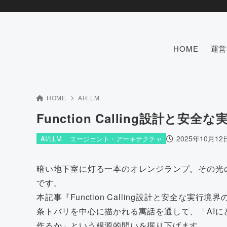
HOME
運営
HOME
AI/LLM
Function Calling設計と安
2025年10月12
AI/LLM
エージェント・アーキテクチャ
暗い地下室に灯る一本のオレンジランプ。その光
です。
本記事『Function Calling設計と安全な
条トバリを中心に描かれる寓話を通して、「AIに
作るか」という根源的問いを掘り下げます。