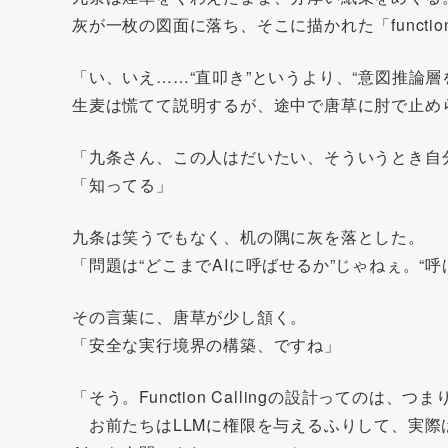
灰が一枚の図面に落ち、そこに描かれた「function_
「い、いえ……“直叩き”というより、“意図推論
生麦は慌てて説明するが、途中で唐草に肘で止め
「九条さん、この人はだいたい、そういうとき自
「知ってる」
九条は笑うでもなく、机の隅に灰を落とした。
「問題は“どこまでAIに呼ばせるか”じゃねぇ。“
その言葉に、唐草が少し頷く。
「安全な実行境界の構築、ですね」
「そう。Function Callingの設計ってのは、つ
お前たちはLLMに権限を与えるふりして、実際