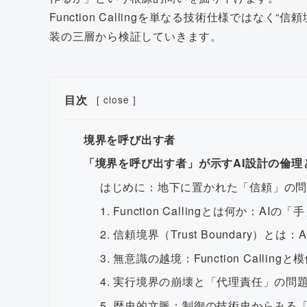
Function Callingを単なる技術仕様ではなく“信
装の三層から検証していきます。
目次
[
close
]
境界を呼び出す者
「境界を呼び出す者」が示すAI設計の倫理
はじめに：地下に置かれた「信頼」の
1. Function Callingとは何か：AI
2. 信頼境界（Trust Boundary）と
3. 無意識の越境：Function Callin
4. 実行境界の崩壊と「代理責任」の問
5. 歴史的文脈：制御の技術史からみる