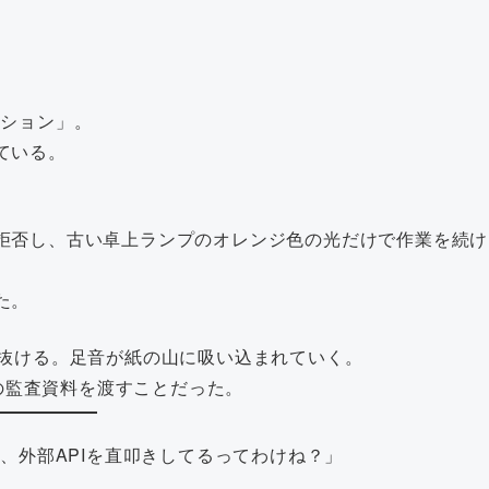
クション」。
ている。
拒否し、古い卓上ランプのオレンジ色の光だけで作業を続け
た。
を抜ける。足音が紙の山に吸い込まれていく。
ーム」の監査資料を渡すことだった。
は、外部APIを直叩きしてるってわけね？」
。