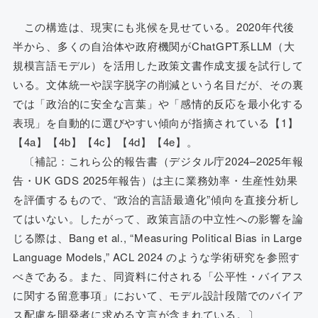
この構造は、現実にも兆候を見せている。2020年代後
半から、多くの自治体や政府機関がChatGPT系LLM（大
規模言語モデル）を活用した政策文書作成支援を試行して
いる。文体統一や誤字脱字の削減という名目だが、その裏
では「政治的に安全な言葉」や「感情的反応を最小化する
表現」を自動的に選びやすい傾向が指摘されている【1】
【4a】【4b】【4c】【4d】【4e】。
〔補記：これら公的報告書（デジタル庁2024–2025年報
告・UK GDS 2025年報告）は主に業務効率・生産性効果
を評価するもので、“政治的言語最適化”傾向を直接分析し
てはいない。したがって、政策言語の中立性への影響を論
じる際は、Bang et al., “Measuring Political Bias in Large
Language Models,” ACL 2024 のような学術研究を参照す
べきである。また、同資料に付される「公平性・バイアス
に関する留意事項」において、モデル設計段階でのバイア
ス配慮を開発者に求める文言が含まれている。〕