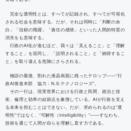
完全な透明性とは、すべてが記録され、すべてが可視化
される社会を意味する。だが、それは同時に「判断の余
白」「信頼の飛躍」「責任の感情」といった人間的特質の
消失をも意味する。
行政のAI化が進むほど、我々は「見えること」と「理解
すること」を混同し、「説明されること」と「納得するこ
と」を取り違える危険にさらされる。
物語の最後、割れた液晶画面に残ったテロップ――“行
政AI推進本部 協力：N.S.テクノロジーズ”。
その一行は、現実世界における行政と民間、政治と技
術、倫理と効率の結節点を象徴している。AIが行政を支え
る未来を拒むことはできない。だが、求められるのは“透
明性”ではなく、“可解性（Intelligibility）”――すなわち、
技術を通じて人間が自らを理解し直す力である。