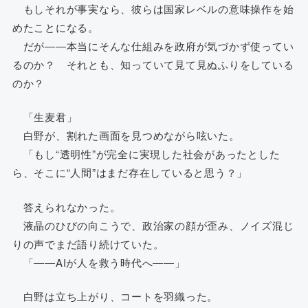
もしそれが事実なら、彼らは国家レベルの意味操作を始
めたことになる。
だが――本当にそんな仕組みを政府が気づかず使ってい
るのか？ それとも、知っていて見て見ぬふりをしている
のか？
「生麦君」
白野が、割れた画面を見つめながら呟いた。
「もし“透明性”が完全に実現した社会があったとした
ら、そこに“人間”はまだ存在していると思う？」
答えられなかった。
液晶のひびの向こうで、政治家の顔が歪み、ノイズ混じ
りの声でまだ語り続けていた。
「――AIが人を救う時代へ――」
白野は立ち上がり、コートを羽織った。