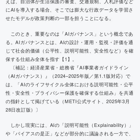
えば、自治体が生活保護の審査、交通規制、入札評価など
にAIを導入する場合、そこでは膨大な行政データを学習さ
せたモデルが政策判断の一部を担うことになる。
このとき、重要なのは「AIガバナンス」という概念であ
る。AIガバナンスとは、AIの設計・運用・監視・評価を通
じて社会的価値（公平性、説明可能性、安全性など）を確
保する仕組み全体を指す【1】。
〔補記：経済産業省・総務省『AI事業者ガイドライン
（AIガバナンス）』（2024–2025年版／第1.1版対応）で
は、「AIのライフサイクル全体における説明可能性・公平
性・安全性・プライバシー保護を確保する仕組み」を共通
の指針として掲げている（METI公式サイト、2025年3月
28日改訂版）〕
しかし現実には、AIの「説明可能性（Explainability）」
や「バイアスの是正」などが部分的に議論される一方で、