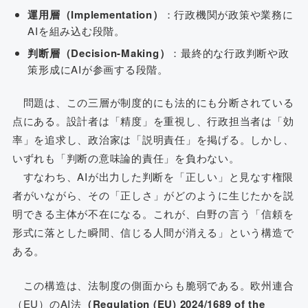
運用層（Implementation）
：行政機関が政策や業務に
AIを組み込む段階。
判断層（Decision-Making）
：最終的な行政判断や政
策形成にAIが参画する段階。
問題は、この三層が制度的にも法的にも分断されている
点にある。設計者は「精度」を重視し、行政担当者は「効
率」を追求し、政治家は「説明責任」を掲げる。しかし、
いずれも「判断の意味論的責任」を負わない。
すなわち、AIが出力した判断を「正しい」と見なす権限
者がいながら、その「正しさ」がどのように生じたかを説
明できる主体が不在になる。これが、白野の言う「信頼を
形式に落とした瞬間、信じる人間が消える」という構造で
ある。
この構造は、法制度の側面からも脆弱である。欧州連合
（EU）のAI法
（Regulation (EU) 2024/1689 of the