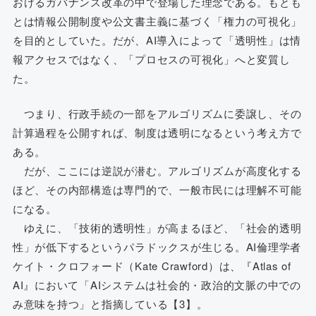
おけるガバナンス改革の中で登場した理念である。もとも
とは情報公開制度や公文書主義に基づく「権力の可視化」
を目的としていた。だが、AI導入によって「透明性」は情
報アクセスではなく、「プロセスの可視化」へと変質し
た。
つまり、行政手続の一部をアルゴリズムに委譲し、その
計算過程を公開すれば、制度は透明になるという考え方で
ある。
だが、ここには逆説が潜む。アルゴリズムが高度化する
ほど、その内部構造は専門的で、一般市民には理解不可能
になる。
ゆえに、「技術的透明性」が高まるほど、「社会的透明
性」が低下するというパラドックスが生じる。AI倫理学者
ケイト・クロフォード（Kate Crawford）は、『Atlas of
AI』において「AIシステムは社会的・政治的文脈の中での
み意味を持つ」と指摘している【3】。