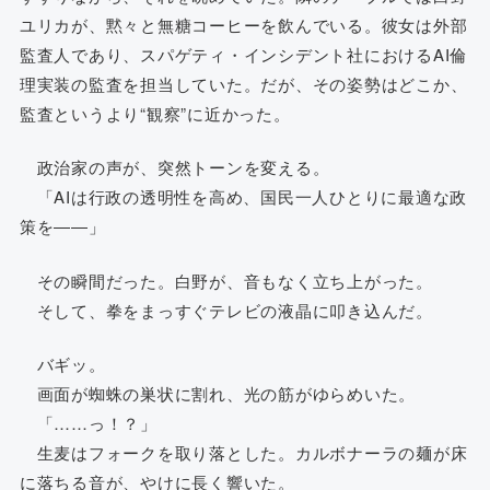
ユリカが、黙々と無糖コーヒーを飲んでいる。彼女は外部
監査人であり、スパゲティ・インシデント社におけるAI倫
理実装の監査を担当していた。だが、その姿勢はどこか、
監査というより“観察”に近かった。
政治家の声が、突然トーンを変える。
「AIは行政の透明性を高め、国民一人ひとりに最適な政
策を――」
その瞬間だった。白野が、音もなく立ち上がった。
そして、拳をまっすぐテレビの液晶に叩き込んだ。
バギッ。
画面が蜘蛛の巣状に割れ、光の筋がゆらめいた。
「……っ！？」
生麦はフォークを取り落とした。カルボナーラの麺が床
に落ちる音が、やけに長く響いた。