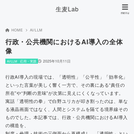
生麦Lab
HOME
AI/LLM
行政・公共機関におけるAI導入の全体
像
2025年10月11日
AI/LLM
応用・実践
行政AI導入の現場では、「透明性」「公平性」「効率化」
といった言葉が美しく響く一方で、その裏にある“責任の
所在”や“判断の意味”が次第に見えにくくなっています。
寓話「透明性の拳」で白野ユリカが叩き割ったのは、単な
る液晶画面ではなく、人間とシステムを隔てる境界線その
ものでした。本記事では、行政・公共機関におけるAI導入
の構造を、
制度・倫理・技術の三側面から再構成し、「透明性」とい