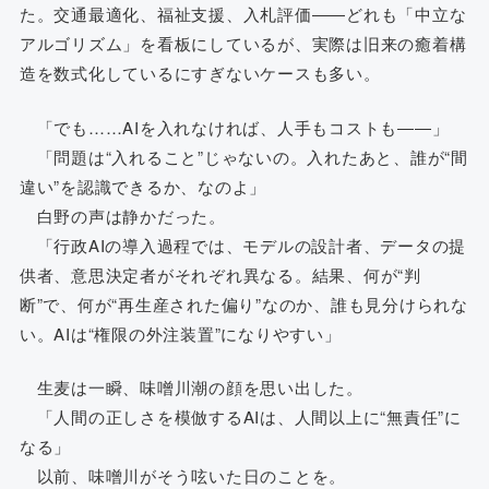
た。交通最適化、福祉支援、入札評価――どれも「中立な
アルゴリズム」を看板にしているが、実際は旧来の癒着構
造を数式化しているにすぎないケースも多い。
「でも……AIを入れなければ、人手もコストも――」
「問題は“入れること”じゃないの。入れたあと、誰が“間
違い”を認識できるか、なのよ」
白野の声は静かだった。
「行政AIの導入過程では、モデルの設計者、データの提
供者、意思決定者がそれぞれ異なる。結果、何が“判
断”で、何が“再生産された偏り”なのか、誰も見分けられな
い。AIは“権限の外注装置”になりやすい」
生麦は一瞬、味噌川潮の顔を思い出した。
「人間の正しさを模倣するAIは、人間以上に“無責任”に
なる」
以前、味噌川がそう呟いた日のことを。