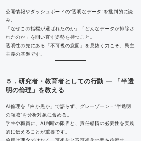
公開情報やダッシュボードの“透明なデータ”を批判的に読
み、
「なぜこの指標が選ばれたのか」「どんなデータが排除さ
れたのか」を問い直す姿勢を持つこと。
透明性の先にある「不可視の意図」を見抜く力こそ、民主
主義の基盤です。
５．研究者・教育者としての行動 ― 「半透
明の倫理」を教える
AI倫理を「白か黒か」で語らず、グレーゾーン＝“半透明
の領域”を分析対象に含める。
学生や職員に、AI判断の限界と、責任感情の必要性を実践
的に伝えることが重要です。
倫理は理念ではなく、可視化と不可視化の間を往復す