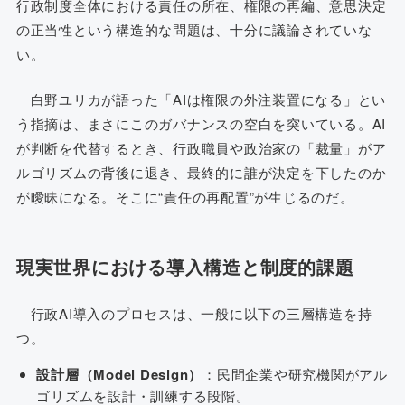
行政制度全体における責任の所在、権限の再編、意思決定
の正当性という構造的な問題は、十分に議論されていな
い。
白野ユリカが語った「AIは権限の外注装置になる」とい
う指摘は、まさにこのガバナンスの空白を突いている。AI
が判断を代替するとき、行政職員や政治家の「裁量」がア
ルゴリズムの背後に退き、最終的に誰が決定を下したのか
が曖昧になる。そこに“責任の再配置”が生じるのだ。
現実世界における導入構造と制度的課題
行政AI導入のプロセスは、一般に以下の三層構造を持
つ。
設計層（Model Design）
：民間企業や研究機関がアル
ゴリズムを設計・訓練する段階。