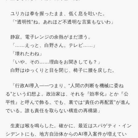
ユリカは拳を握ったまま、低く息を吐いた。
「“透明性”ね。あれほど不透明な言葉もないわ」
静寂。電子レンジの余熱がまだ漂う。
「……えっと、白野さん。テレビ……」
「壊れたわね」
「いや、その……理由をお聞きしても？」
白野はゆっくりと目を閉じ、椅子に腰を戻した。
「行政AI導入――つまり、“人間の判断を機械に委ね
る”という幻想よ。政治家は、それを『効率化』とか『公
平性』と呼んで飾る。でも、裏では“責任の再配置”が進ん
でいる。誰も責任を取らない構造の再構築」
生麦は喉を鳴らした。確かに、最近はスパゲティ・イン
シデントにも、地方自治体からのAI導入案件が増えてい