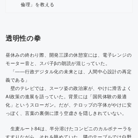
倫理」を教える
透明性の拳
昼休みの終わり際、開発三課の休憩室には、電子レンジの
モーター音と、スパ子βの朗読が混じっていた。
「――行政デジタル化の未来とは、人間中心設計の再定
義である」
壁のテレビでは、スーツ姿の政治家が、やけに滑舌よく
AI政策の進展を語っていた。背景には「国民体験の最適
化」というスローガン。だが、テロップの字体がやけに安
っぽく、言葉の裏側に漂う空虚さを隠しきれていない。
生麦ルート84は、半分溶けたコンビニのカルボナーラを
すすりながら、それを眺めていた。隣のテーブルでは白野