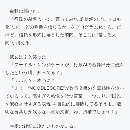
白野は続けた。
「行政のAI導入って、言ってみれば“信頼のプロトコル
化”なの。どの判断を信じるか、をプログラム化する。だ
けど、信頼を形式に落とした瞬間、そこには“信じる人
間”が消える」
彼女はふと笑った。
「ヌードル・シンジケートが、行政AIの基幹部分に侵入
したという噂、知ってる？」
「……え？ 本当に？」
「ええ。“NOODLECORE”が政策文書の文章粘性を測っ
ているって。高すぎる粘性を持つ言葉――つまり、“国民
を安心させすぎる表現”を自動的に排除してるそうよ。透
明な言葉しか残らない政治文書。ね、滑稽でしょう？」
生麦の背筋に冷たいものが走る。