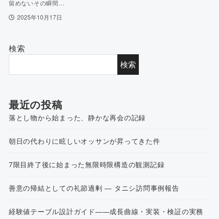
留めないその瞬間…
2025年10月17日
検索
検索
最近の投稿
落とし物から始まった、静かな再会の記録
朝日の代わりに眩しいオッサンが昇ってきた件
7限目終了後に始まった無限時限構造の観測記録
善意の帰結としての礼節過剰 ― タニシ訪問事例報告
経験値テーブル設計ガイド——成長曲線・実装・検証の実務