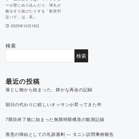
ーが壁にめり込んだり、弾丸が
敵をすり抜けたりする「衝突判
定バグ」は、長…
2025年10月19日
検索
検索
最近の投稿
落とし物から始まった、静かな再会の記録
朝日の代わりに眩しいオッサンが昇ってきた件
7限目終了後に始まった無限時限構造の観測記録
善意の帰結としての礼節過剰 ― タニシ訪問事例報告