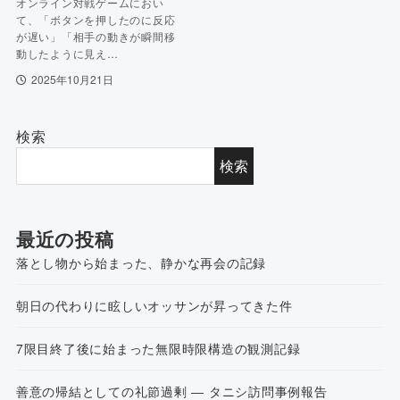
オンライン対戦ゲームにおい
て、「ボタンを押したのに反応
が遅い」「相手の動きが瞬間移
動したように見え…
2025年10月21日
検索
検索
最近の投稿
落とし物から始まった、静かな再会の記録
朝日の代わりに眩しいオッサンが昇ってきた件
7限目終了後に始まった無限時限構造の観測記録
善意の帰結としての礼節過剰 ― タニシ訪問事例報告